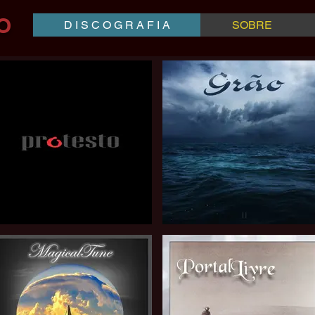
O
D I S C O G R A F I A
SOBRE